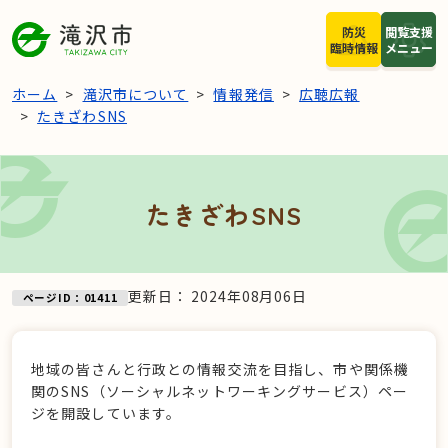
本文へスキップ
防災
閲覧支援
臨時情報
メニュー
ホーム
滝沢市について
情報発信
広聴広報
たきざわSNS
たきざわSNS
更新日：
2024年08月06日
ページID：01411
地域の皆さんと行政との情報交流を目指し、市や関係機
関のSNS（ソーシャルネットワーキングサービス）ペー
ジを開設しています。