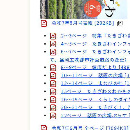
令和7年6月号表紙 [202KB]
2～3ページ 特集「たきざわ自分
4～5ページ たきざわインフォ
6～7ページ たきざわイン
て、盛岡広域都市計画道路の変更） [6
8～9ページ 健康だより [498
10～11ページ 話題の広場 [35
12～14ページ まなびの杜 [17
15ページ たきざわ×わかもの、
16～19ページ くらしのダイヤル
20～21ページ たきぴく！、戸籍
22ページ 話題の広場ぷらす [2
令和7年6月号 全ページ [7094KB]