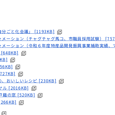
ごと化会議」 [1193KB]
メーション（チャグチャグ馬コ、市職員採用試験） [757
フォメーション（令和６年度特産品開発振興事業補助実績、
48KB]
KB]
6KB]
27KB]
おいしいレシピ [230KB]
 [2016KB]
の窓 [520KB]
66KB]