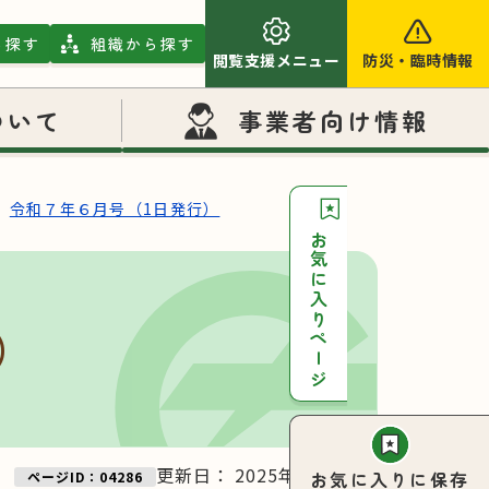
ら探す
組織から探す
閲覧支援メニュー
防災
・
臨時情報
ついて
事業者向け情報
令和７年６月号（1日発行）
お気に入りページ
）
更新日：
2025年06月01日
お気に入りに保存
ページID：04286