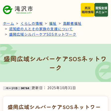
本文へスキップ
防災
閲覧支援
臨時情報
メニュー
ホーム
くらしの情報
福祉
高齢者福祉
認知症の人とその家族の支援について
盛岡広域シルバーケアSOSネットワーク
盛岡広域シルバーケアSOSネットワ
ーク
更新日：
2025年10月31日
ページID：04764
盛岡広域シルバーケアSOSネットワー