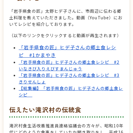
「岩手県食の匠」太野ヒデ子さんに、市周辺に伝わる郷
土料理を教えていただきました。動画（YouTube）にお
いてレシピを紹介しております。
（以下のリンクをクリックすると動画が再生されます）
「岩手県食の匠」ヒデ子さんの郷土食レシ
ピ #1かまやき
「岩手県食の匠」ヒデ子さんの郷土食レシピ #2
いなきび入りえびすまんじゅう
「岩手県食の匠」ヒデ子さんの郷土食レシピ #3
きりせんしょ
【総集編】「岩手県食の匠」ヒデ子さんの郷土食レ
シピ
伝えたい滝沢村の伝統食
滝沢村食生活改善推進員連絡協議会の方々が、昭和10年
代にどのような食事をしていたか聞き取りをし、平成16