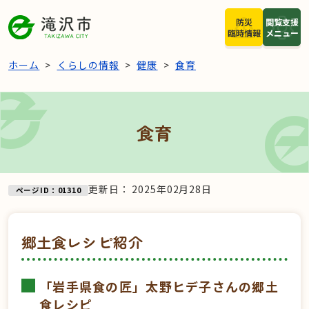
本文へスキップ
防災
閲覧支援
臨時情報
メニュー
ホーム
くらしの情報
健康
食育
食育
更新日：
2025年02月28日
ページID：01310
郷土食レシピ紹介
「岩手県食の匠」太野ヒデ子さんの郷土
食レシピ