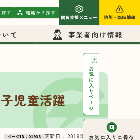
ら探す
組織から探す
閲覧支援メニュー
防災
・
臨時情報
ついて
事業者向け情報
お気に入りページ
女子児童活躍
更新日：
2019年09月19日
お気に入りに保存
ページID：01938