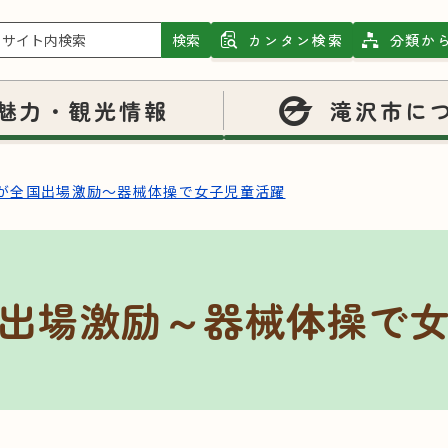
検索
カンタン検索
分類か
魅力・観光情報
滝沢市に
が全国出場激励～器械体操で女子児童活躍
出場激励～器械体操で