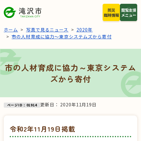
本文へスキップ
防災
閲覧支援
臨時情報
メニュー
ホーム
写真で見るニュース
2020年
市の人材育成に協力～東京システムズから寄付
市の人材育成に協力～東京システム
ズから寄付
更新日：
2020年11月19日
ページID：01914
令和2年11月19日掲載