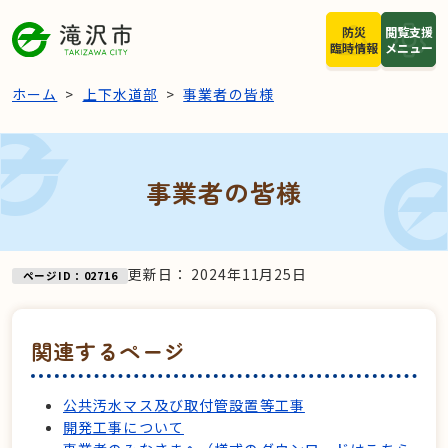
本文へスキップ
防災
閲覧支援
臨時情報
メニュー
ホーム
上下水道部
事業者の皆様
事業者の皆様
更新日：
2024年11月25日
ページID：02716
関連するページ
公共汚水マス及び取付管設置等工事
開発工事について