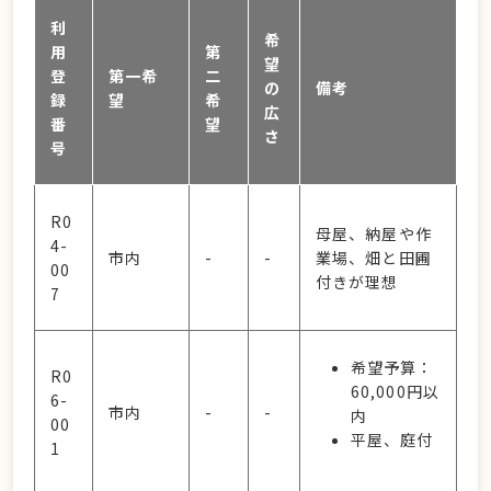
利
希
用
第
望
登
第一希
二
の
備考
録
望
希
広
番
望
さ
号
R0
母屋、納屋や作
4-
市内
-
-
業場、畑と田圃
00
付きが理想
7
希望予算：
R0
60,000円以
6-
市内
-
-
内
00
平屋、庭付
1