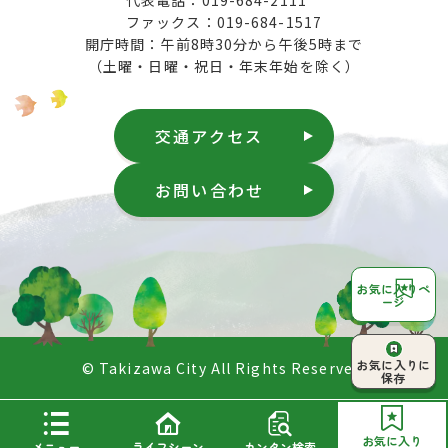
ファックス：019-684-1517
開庁時間：午前8時30分から午後5時まで
（土曜・日曜・祝日・年末年始を除く）
交通アクセス
お問い合わせ
お気に入りペ
ージ
ページ上部へ
お気に入りに
© Takizawa City All Rights Reserved.
戻る
保存
お気に入り
メニュー
ライフシーン
カンタン検索