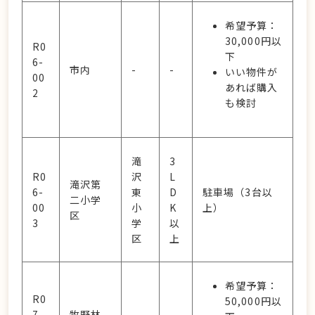
希望予算：
30,000円以
R0
下
6-
市内
-
-
いい物件が
00
あれば購入
2
も検討
滝
3
R0
沢
L
滝沢第
6-
東
D
駐車場（3台以
二小学
00
小
K
上）
区
3
学
以
区
上
希望予算：
R0
50,000円以
7-
牧野林