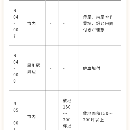
R
04
母屋、納屋や作
-
市内
-
-
業場、畑と田圃
00
付きが理想
7
R
04
厨川駅
-
-
-
駐車場付
周辺
00
8
敷地
R
150
05
～
敷地面積150～
-
市内
-
200
200坪以上
00
坪以
1