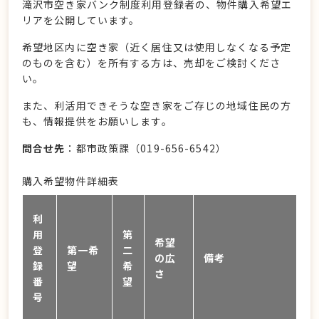
滝沢市空き家バンク制度利用登録者の、物件購入希望エ
リアを公開しています。
希望地区内に空き家（近く居住又は使用しなくなる予定
のものを含む）を所有する方は、売却をご検討くださ
い。
また、利活用できそうな空き家をご存じの地域住民の方
も、情報提供をお願いします。
問合せ先
：都市政策課（019-656-6542）
購入希望物件詳細表
利
用
第
希望
登
第一希
二
の広
備考
録
望
希
さ
番
望
号