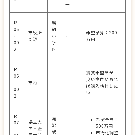
上
R
鵜
05
飼
市役所
希望予算：300
-
小
-
周辺
万円
00
学
2
区
R
賃貸希望だが、
06
良い物件があれ
-
市内
-
-
ば購入検討した
00
い
2
R
滝
希望予算：
県立大
07
沢
500万円
学・盛
-
駅
市街化調整