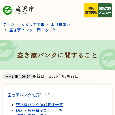
本文へスキップ
防災
閲覧支援
臨時情報
メニュー
ホーム
くらしの情報
土地住まい
空き家バンクに関すること
空き家バンクに関すること
更新日：
2026年05月27日
ページID：00424
空き家バンク制度とは？
空き家バンク登録物件一覧
購入・賃貸希望エリア一覧