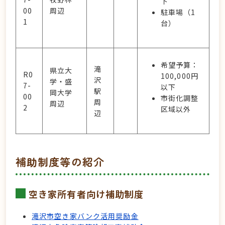
下
00
周辺
駐車場（1
1
台）
希望予算：
滝
県立大
R0
100,000円
沢
学・盛
7-
以下
駅
岡大学
00
市街化調整
周
周辺
2
区域以外
辺
補助制度等の紹介
空き家所有者向け補助制度
滝沢市空き家バンク活用奨励金